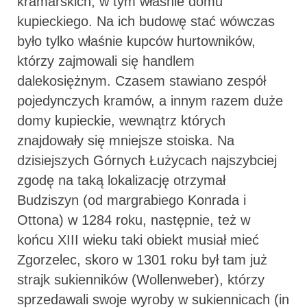
kramarskich, w tym właśnie domu
kupieckiego. Na ich budowę stać wówczas
było tylko właśnie kupców hurtowników,
którzy zajmowali się handlem
dalekosiężnym. Czasem stawiano zespół
pojedynczych kramów, a innym razem duże
domy kupieckie, wewnątrz których
znajdowały się mniejsze stoiska. Na
dzisiejszych Górnych Łużycach najszybciej
zgodę na taką lokalizację otrzymał
Budziszyn (od margrabiego Konrada i
Ottona) w 1284 roku, następnie, też w
końcu XIII wieku taki obiekt musiał mieć
Zgorzelec, skoro w 1301 roku był tam już
strajk sukienników (Wollenweber), którzy
sprzedawali swoje wyroby w sukiennicach (in