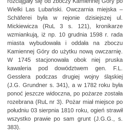
rozciągały się od zboczy Kamiennej Góry po
Wielki Las Lubański. Owczarnia miejska –
Schäferei była w rejonie dzisiejszej ul.
Mickiewicza (RuL 3 s. 121), kronikarze
wzmiankują, iż np. 10 grudnia 1598 r. rada
miasta wybudowała i oddała na zboczu
Kamiennej Góry do użytku nową owczarnię.
W 1745 stacjonowała obok niej pruska
kawaleria pod dowództwem gen. F.L.
Gesslera podczas drugiej wojny śląskiej
(J.G. Grundner s. 341), a w 1782 roku była
ponoć jeszcze widoczna, po pożarze została
rozebrana (RuL nr 3). Pożar miał miejsce po
południu 03 sierpnia 1810 roku, ogień strawił
wszystko prawie po sam grunt (J.G.G., s.
383).