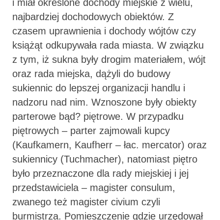
i miał określone dochody miejskie z wielu,
najbardziej dochodowych obiektów. Z
czasem uprawnienia i dochody wójtów czy
książąt odkupywała rada miasta. W związku
z tym, iż sukna były drogim materiałem, wójt
oraz rada miejska, dążyli do budowy
sukiennic do lepszej organizacji handlu i
nadzoru nad nim. Wznoszone były obiekty
parterowe bąd? piętrowe. W przypadku
piętrowych – parter zajmowali kupcy
(Kaufkamern, Kaufherr – łac. mercator) oraz
sukiennicy (Tuchmacher), natomiast piętro
było przeznaczone dla rady miejskiej i jej
przedstawiciela – magister consulum,
zwanego też magister civium czyli
burmistrza. Pomieszczenie gdzie urzędował