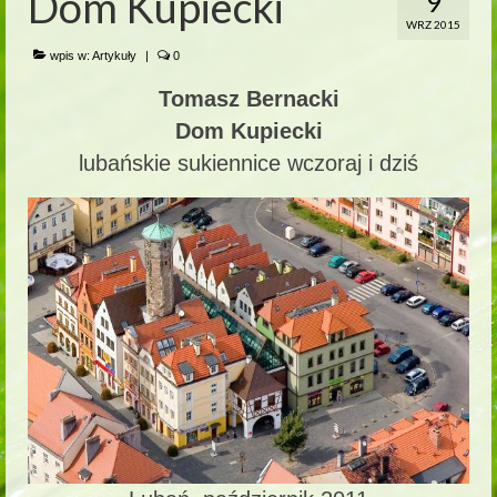
Dom Kupiecki
9
WRZ 2015
wpis w:
Artykuły
|
0
Tomasz Bernacki
Dom Kupiecki
lubańskie sukiennice wczoraj i dziś