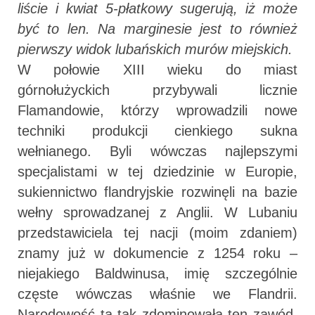
liście i kwiat 5-płatkowy sugerują, iż może
być to len. Na marginesie jest to również
pierwszy widok lubańskich murów miejskich.
W połowie XIII wieku do miast
górnołużyckich przybywali licznie
Flamandowie, którzy wprowadzili nowe
techniki produkcji cienkiego sukna
wełnianego. Byli wówczas najlepszymi
specjalistami w tej dziedzinie w Europie,
sukiennictwo flandryjskie rozwinęli na bazie
wełny sprowadzanej z Anglii. W Lubaniu
przedstawiciela tej nacji (moim zdaniem)
znamy już w dokumencie z 1254 roku –
niejakiego Baldwinusa, imię szczególnie
częste wówczas właśnie we Flandrii.
Narodowość ta tak zdominowała ten zawód,