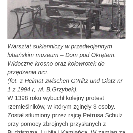
Warsztat sukienniczy w przedwojennym
lubańskim muzeum – Dom pod Okrętem.
Widoczne krosno oraz kołowrotek do
przędzenia nici.
(fot. z Heimat zwischen G?rlitz und Glatz nr
1 z 1994 r, wł. B.Grzybek).
W 1398 roku wybuchł kolejny protest
rzemieślników, w którym zginęły 3 osoby.
Został stłumiony przez rajcę Petrusa Schulz
przy pomocy zbrojnych przysłanych z
Budziszyna, Lubija i Kamieńca. W zamian za