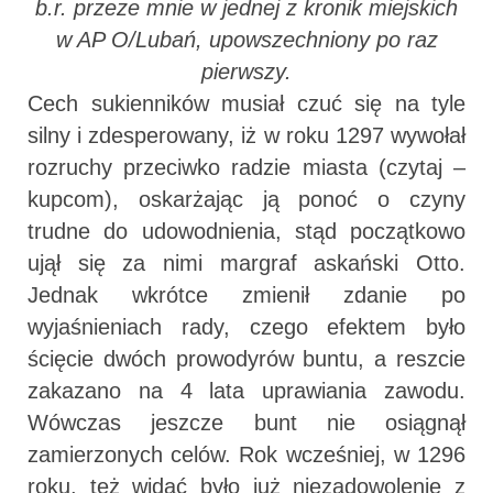
b.r. przeze mnie w jednej z kronik miejskich
w AP O/Lubań, upowszechniony po raz
pierwszy.
Cech sukienników musiał czuć się na tyle
silny i zdesperowany, iż w roku 1297 wywołał
rozruchy przeciwko radzie miasta (czytaj –
kupcom), oskarżając ją ponoć o czyny
trudne do udowodnienia, stąd początkowo
ujął się za nimi margraf askański Otto.
Jednak wkrótce zmienił zdanie po
wyjaśnieniach rady, czego efektem było
ścięcie dwóch prowodyrów buntu, a reszcie
zakazano na 4 lata uprawiania zawodu.
Wówczas jeszcze bunt nie osiągnął
zamierzonych celów. Rok wcześniej, w 1296
roku, też widać było już niezadowolenie z