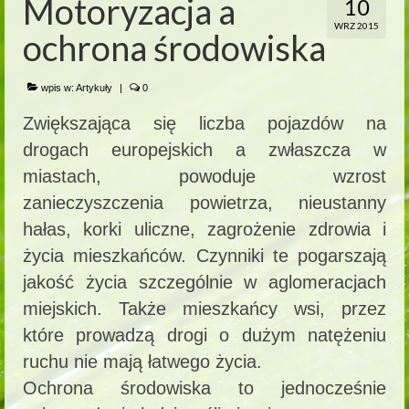
Motoryzacja a
10
WRZ 2015
ochrona środowiska
wpis w:
Artykuły
|
0
Zwiększająca się liczba pojazdów na
drogach europejskich a zwłaszcza w
miastach, powoduje wzrost
zanieczyszczenia powietrza, nieustanny
hałas, korki uliczne, zagrożenie zdrowia i
życia mieszkańców. Czynniki te pogarszają
jakość życia szczególnie w aglomeracjach
miejskich. Także mieszkańcy wsi, przez
które prowadzą drogi o dużym natężeniu
ruchu nie mają łatwego życia.
Ochrona środowiska to jednocześnie