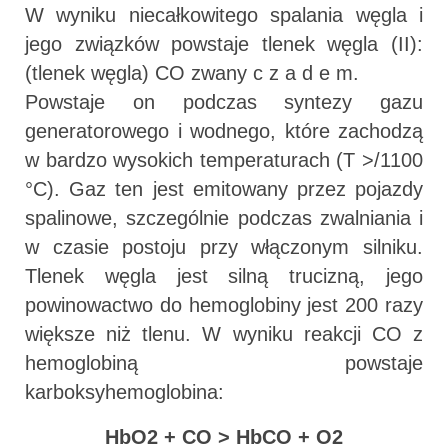
W wyniku niecałkowitego spalania węgla i
jego związków powstaje tlenek węgla (II):
(tlenek węgla) CO zwany c z a d e m.
Powstaje on podczas syntezy gazu
generatorowego i wodnego, które zachodzą
w bardzo wysokich temperaturach (T >/1100
°C). Gaz ten jest emitowany przez pojazdy
spalinowe, szczególnie podczas zwalniania i
w czasie postoju przy włączonym silniku.
Tlenek węgla jest silną trucizną, jego
powinowactwo do hemoglobiny jest 200 razy
większe niż tlenu. W wyniku reakcji CO z
hemoglobiną powstaje
karboksyhemoglobina:
HbO2 + CO > HbCO + O2