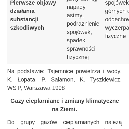
Pierwsze objawy
spojówek
napady
działania
górnych 
astmy,
substancji
oddecho
podrażnienie
szkodliwych
wyczerpa
spojówek,
fizyczne
spadek
sprawności
fizycznej
Na podstawie: Tajemnice powietrza i wody,
K. Łopata, P. Salamon, K. Tyszkiewicz,
WSiP, Warszawa 1998
Gazy cieplarniane i zmiany klimatyczne
na Ziemi.
Do grupy gazów cieplarnianych należą