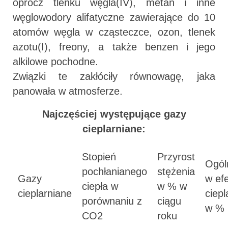
oprócz tlenku węgla(IV), metan i inne
węglowodory alifatyczne zawierające do 10
atomów węgla w cząsteczce, ozon, tlenek
azotu(I), freony, a także benzen i jego
alkilowe pochodne.
Związki te zakłóciły równowagę, jaka
panowała w atmosferze.
Najczęściej występujące gazy
cieplarniane:
Stopień
Przyrost
Ogól
pochłanianego
stężenia
Gazy
w ef
ciepła w
w % w
cieplarniane
ciep
porównaniu z
ciągu
w %
CO2
roku