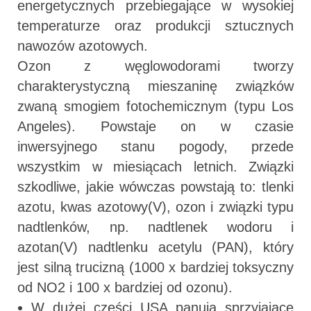
energetycznych przebiegające w wysokiej
temperaturze oraz produkcji sztucznych
nawozów azotowych.
Ozon z węglowodorami tworzy
charakterystyczną mieszaninę związków
zwaną smogiem fotochemicznym (typu Los
Angeles). Powstaje on w czasie
inwersyjnego stanu pogody, przede
wszystkim w miesiącach letnich. Związki
szkodliwe, jakie wówczas powstają to: tlenki
azotu, kwas azotowy(V), ozon i związki typu
nadtlenków, np. nadtlenek wodoru i
azotan(V) nadtlenku acetylu (PAN), który
jest silną trucizną (1000 x bardziej toksyczny
od NO2 i 100 x bardziej od ozonu).
W dużej części USA panują sprzyjające