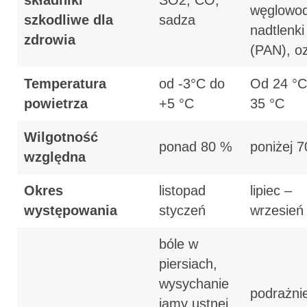
składniki
SO2, CO,
węglowod
szkodliwe dla
sadza
nadtlenki
zdrowia
(PAN), o
Temperatura
od -3°C do
Od 24 °C
powietrza
+5 °C
35 °C
Wilgotność
ponad 80 %
poniżej 
względna
Okres
listopad 
lipiec –
występowania
styczeń
wrzesień
bóle w
piersiach,
wysychanie
podrażni
jamy ustnej,