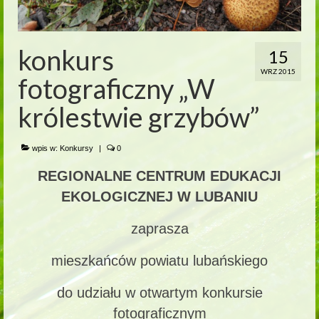
konkurs
15
WRZ 2015
fotograficzny „W
królestwie grzybów”
wpis w:
Konkursy
|
0
REGIONALNE CENTRUM EDUKACJI
EKOLOGICZNEJ W LUBANIU
zaprasza
mieszkańców powiatu lubańskiego
do udziału w otwartym konkursie
fotograficznym