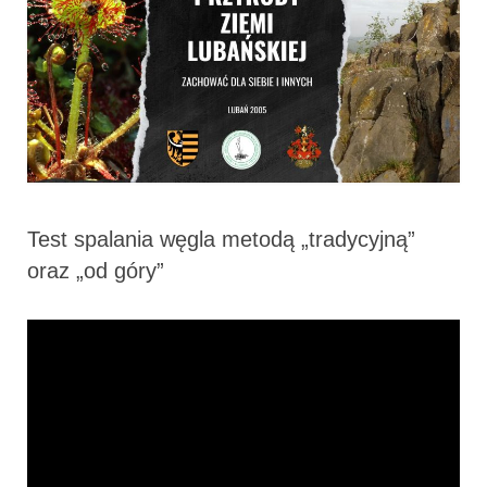
Test spalania węgla metodą „tradycyjną”
oraz „od góry”