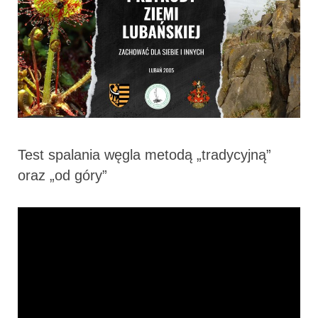
Test spalania węgla metodą „tradycyjną”
oraz „od góry”