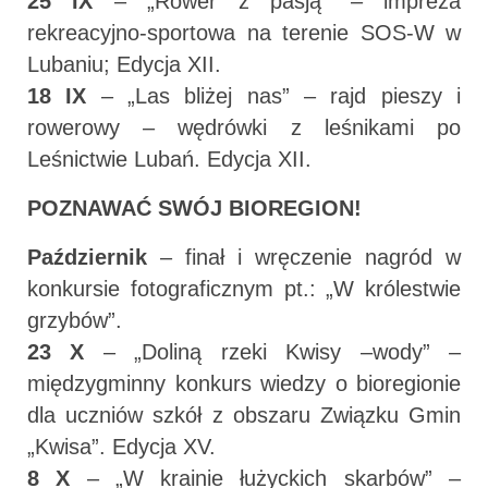
25 IX
– „Rower z pasją” – impreza
rekreacyjno-sportowa na terenie SOS-W w
Lubaniu; Edycja XII.
18 IX
– „Las bliżej nas” – rajd pieszy i
rowerowy – wędrówki z leśnikami po
Leśnictwie Lubań. Edycja XII.
POZNAWAĆ SWÓJ BIOREGION!
Październik
– finał i wręczenie nagród w
konkursie fotograficznym pt.: „W królestwie
grzybów”.
23 X
– „Doliną rzeki Kwisy –wody” –
międzygminny konkurs wiedzy o bioregionie
dla uczniów szkół z obszaru Związku Gmin
„Kwisa”. Edycja XV.
8 X
– „W krainie łużyckich skarbów” –