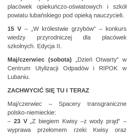
placówek opiekuńczo-oświatowych i szkół
powiatu lubańskiego pod opieką nauczycieli.
15 V
– „W królestwie grzybów” – konkurs
wiedzy przyrodniczej dla placówek
szkolnych. Edycja II.
Maj/czerwiec (sobota)
„Dzień Otwarty” w
Centrum Utylizacji Odpadów i RIPOK w
Lubaniu.
ZACHWYCIĆ SIĘ TU I TERAZ
Maj/czerwiec – Spacery transgraniczne
polsko-niemieckie:
–
23 V
„Z biegiem Kwisy –z wody prąd” –
wyprawa przełomem rzeki Kwisy oraz