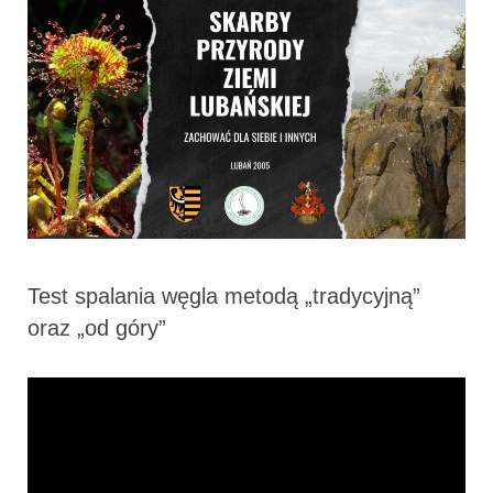
Test spalania węgla metodą „tradycyjną”
oraz „od góry”