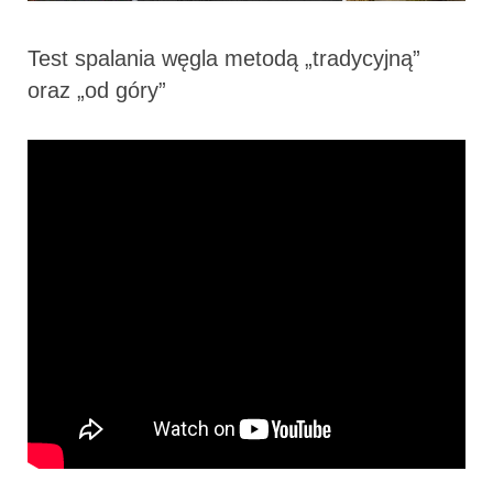
Test spalania węgla metodą „tradycyjną”
oraz „od góry”