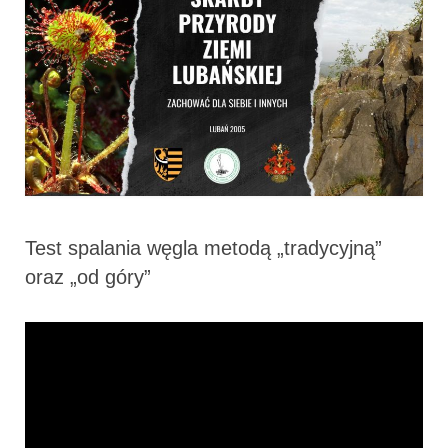
Test spalania węgla metodą „tradycyjną”
oraz „od góry”