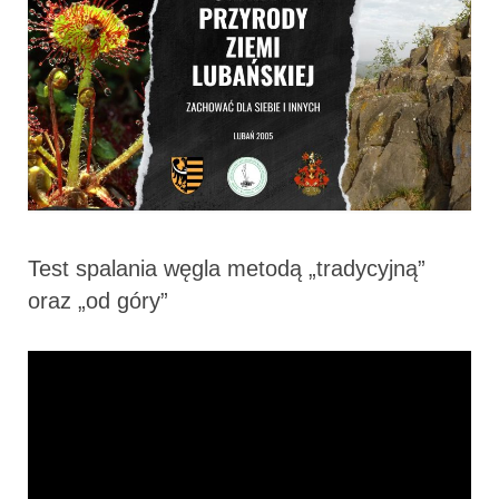
Test spalania węgla metodą „tradycyjną”
oraz „od góry”