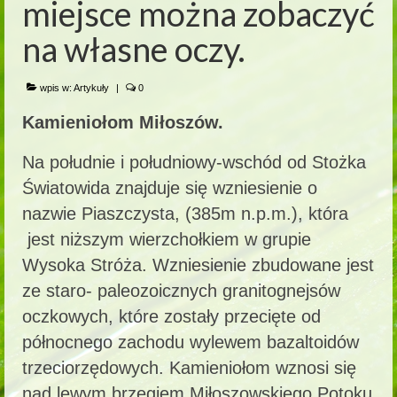
miejsce można zobaczyć
na własne oczy.
wpis w:
Artykuły
|
0
Kamieniołom Miłoszów.
Na południe i południowy-wschód od Stożka
Światowida znajduje się wzniesienie o
nazwie Piaszczysta, (385m n.p.m.), która
jest niższym wierzchołkiem w grupie
Wysoka Stróża. Wzniesienie zbudowane jest
ze staro- paleozoicznych granitognejsów
oczkowych, które zostały przecięte od
północnego zachodu wylewem bazaltoidów
trzeciorzędowych. Kamieniołom wznosi się
nad lewym brzegiem Miłoszowskiego Potoku