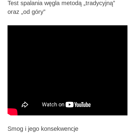
Test spalania węgla metodą „tradycyjną”
oraz „od góry”
Smog i jego konsekwencje