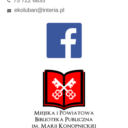
75 722 6835
ekoluban@interia.pl