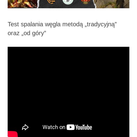
Test spalania węgla metodą „tradycyjną”
oraz „od góry”