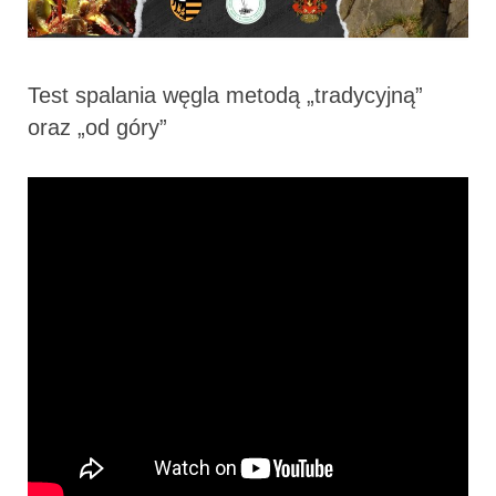
Test spalania węgla metodą „tradycyjną”
oraz „od góry”