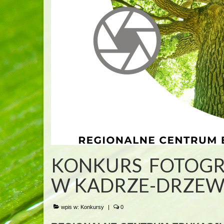
KONKURS FOTOGRA
W KADRZE-DRZEW
wpis w:
Konkursy
|
0