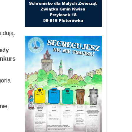
jdują.
leży
onkurs
oria
niej