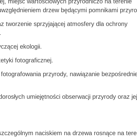
j, miejsc wartościowych przyrodniczo na terenie
 uwzględnieniem drzew będącymi pomnikami przyro
 tworzenie sprzyjającej atmosfery dla ochrony
.
czącej ekologii.
etyki fotograficznej.
i fotografowania przyrody, nawiązanie bezpośredni
dorosłych umiejętności obserwacji przyrody oraz je
 szczególnym naciskiem na drzewa rosnące na tere