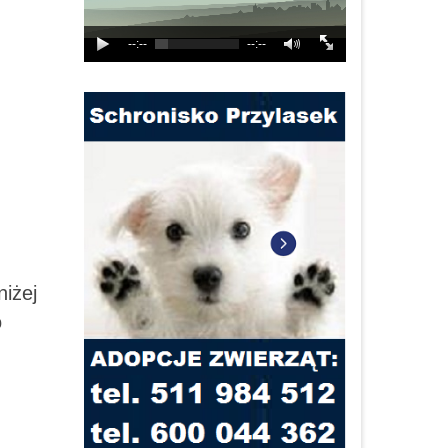
--:--
--:--
niżej
o