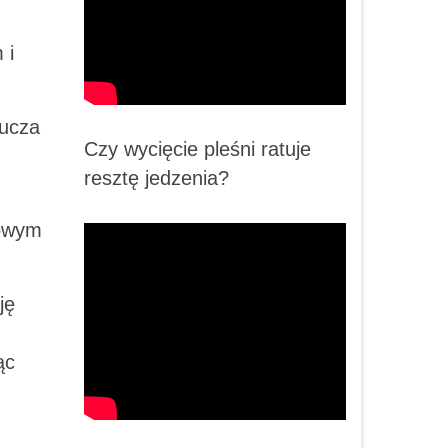
 i
lucza
Czy wycięcie pleśni ratuje
resztę jedzenia?
kowym
ję
ąc