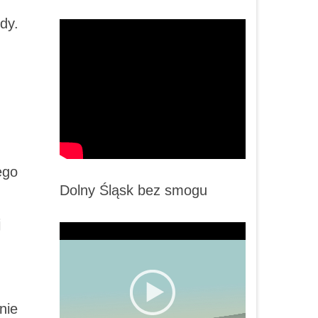
dy.
ego
Dolny Śląsk bez smogu
j
nie