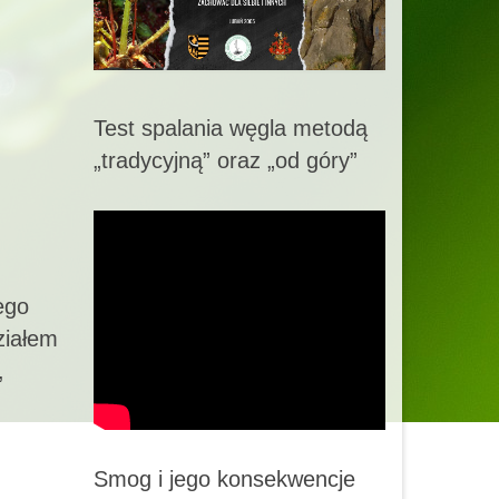
Test spalania węgla metodą
„tradycyjną” oraz „od góry”
ego
ziałem
,
Smog i jego konsekwencje