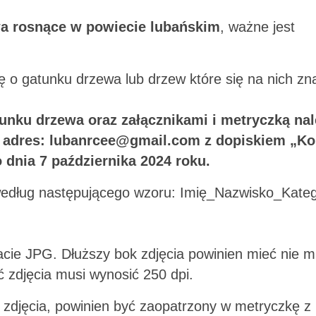
a rosnące w powiecie lubańskim
, ważne jest
 o gatunku drzewa lub drzew które się na nich zna
tunku drzewa oraz załącznikami i metryczką na
na adres: lubanrcee@gmail.com z dopiskiem „K
 dnia 7 października 2024 roku.
 według następującego wzoru: Imię_Nazwisko_Kateg
cie JPG. Dłuższy bok zdjęcia powinien mieć nie m
ć zdjęcia musi wynosić 250 dpi.
s zdjęcia, powinien być zaopatrzony w metryczkę z