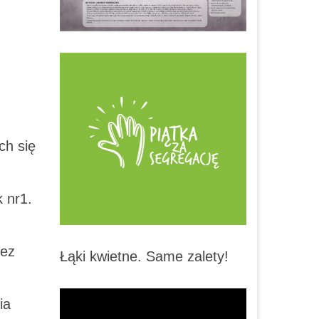
ch się
 nr1.
zez
Łąki kwietne. Same zalety!
ia