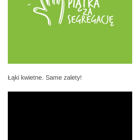
Łąki kwietne. Same zalety!