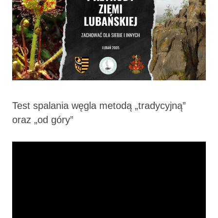
Test spalania węgla metodą „tradycyjną”
oraz „od góry”