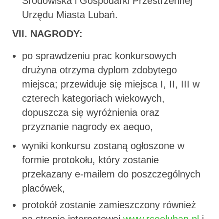
Środowiska i Gospodarki Przestrzennej
Urzędu Miasta Lubań.
VII. NAGRODY:
po sprawdzeniu prac konkursowych
drużyna otrzyma dyplom zdobytego
miejsca; przewiduje się miejsca I, II, III w
czterech kategoriach wiekowych,
dopuszcza się wyróżnienia oraz
przyznanie nagrody ex aequo,
wyniki konkursu zostaną ogłoszone w
formie protokołu, który zostanie
przekazany e-mailem do poszczególnych
placówek,
protokół zostanie zamieszczony również
na stronie internetowej
www.rceeluban.pl
i