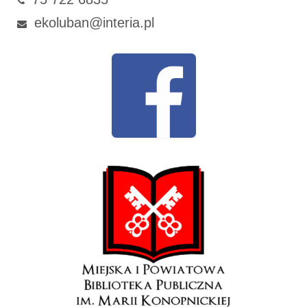
ekoluban@interia.pl