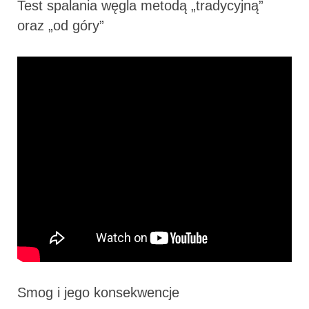
Test spalania węgla metodą „tradycyjną”
oraz „od góry”
Smog i jego konsekwencje