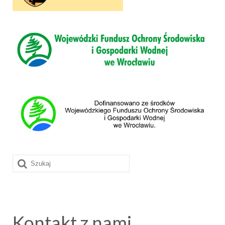
Szuklaj
w:
Kontakt z nami