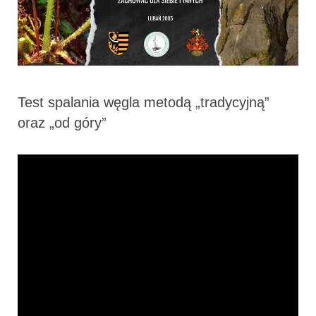
Test spalania węgla metodą „tradycyjną”
oraz „od góry”