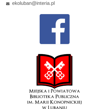
ekoluban@interia.pl