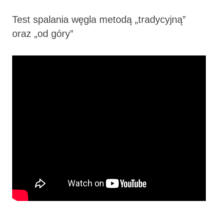
Test spalania węgla metodą „tradycyjną”
oraz „od góry”