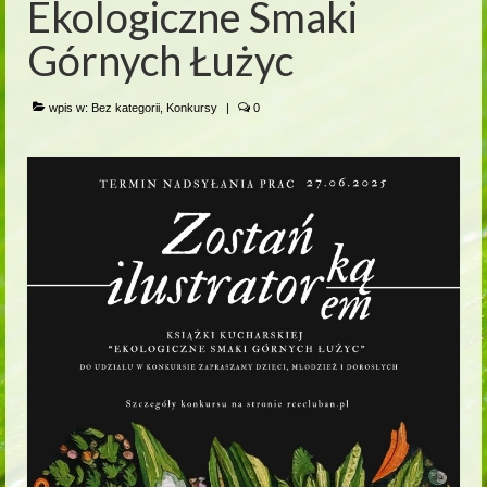
Ekologiczne Smaki
Górnych Łużyc
wpis w:
Bez kategorii
,
Konkursy
|
0