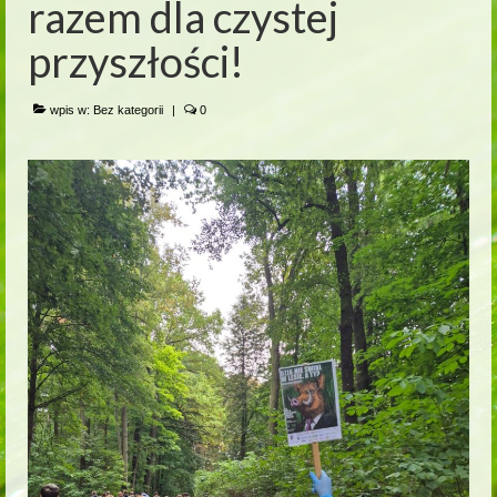
razem dla czystej
przyszłości!
wpis w:
Bez kategorii
|
0