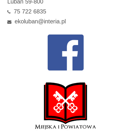
Lubań 59-800
75 722 6835
ekoluban@interia.pl