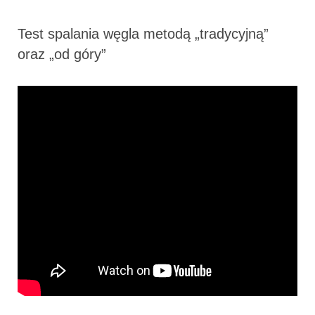
Test spalania węgla metodą „tradycyjną”
oraz „od góry”