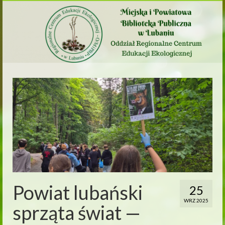
Powiat lubański
25
WRZ 2025
sprząta świat —