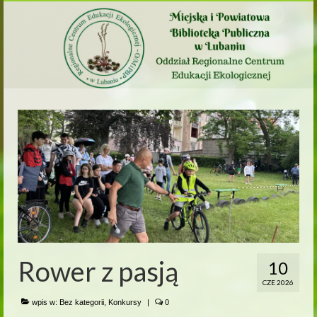
Rower z pasją
10
CZE 2026
wpis w:
Bez kategorii
,
Konkursy
|
0