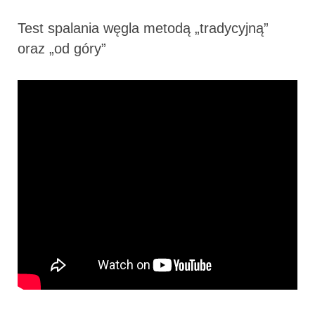
Test spalania węgla metodą „tradycyjną”
oraz „od góry”