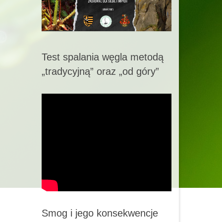
Test spalania węgla metodą
„tradycyjną” oraz „od góry”
Smog i jego konsekwencje