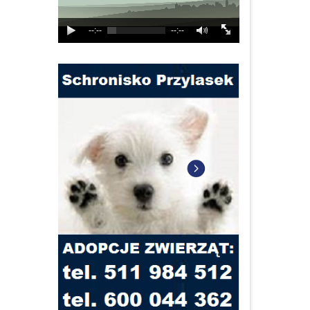
--:--
--:--