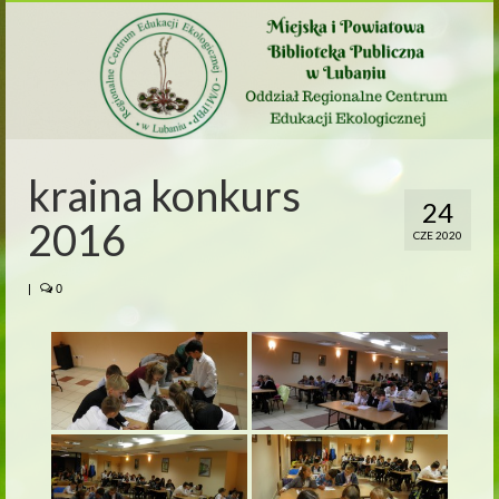
kraina konkurs
24
2016
CZE 2020
|
0