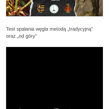
Test spalania węgla metodą „tradycyjną”
oraz „od góry”