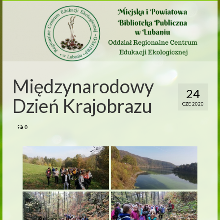
Międzynarodowy
24
Dzień Krajobrazu
CZE 2020
|
0