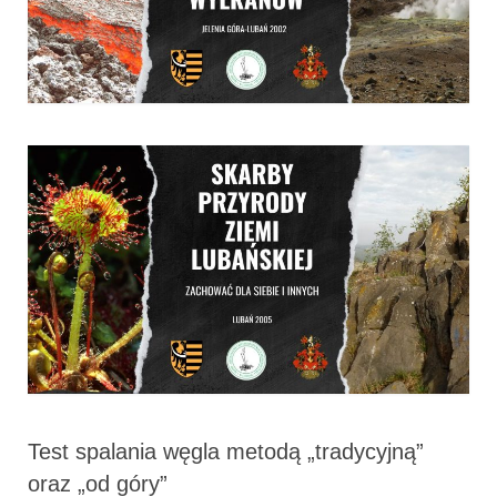
Test spalania węgla metodą „tradycyjną”
oraz „od góry”