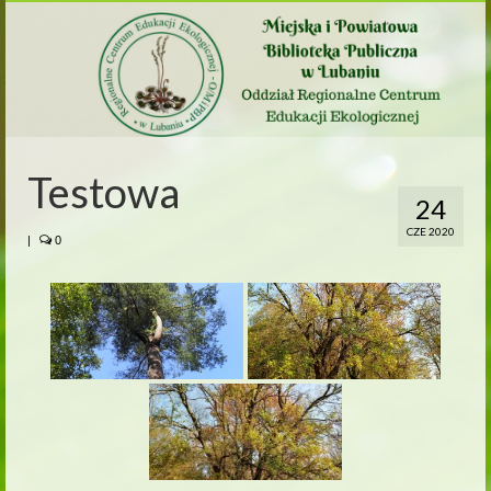
Testowa
24
CZE 2020
|
0