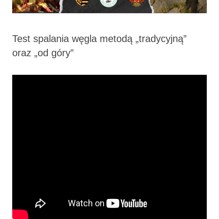
Test spalania węgla metodą „tradycyjną”
oraz „od góry”