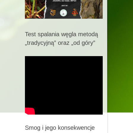
Test spalania węgla metodą
„tradycyjną” oraz „od góry”
Smog i jego konsekwencje