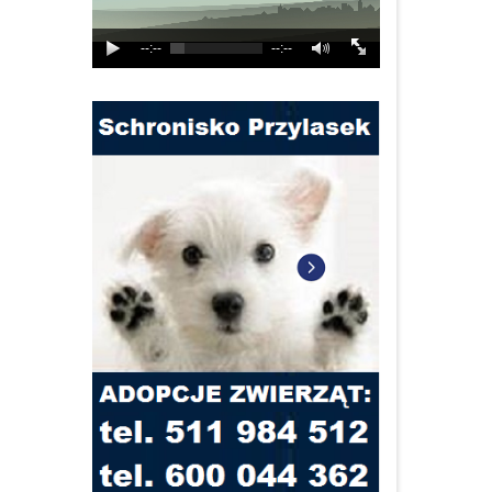
--:--
--:--