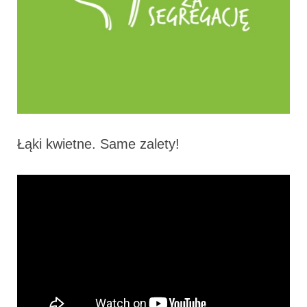
Łąki kwietne. Same zalety!