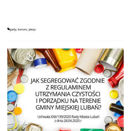
gady
,
konurs
,
płazy