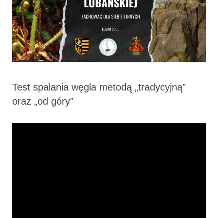
Test spalania węgla metodą „tradycyjną”
oraz „od góry”