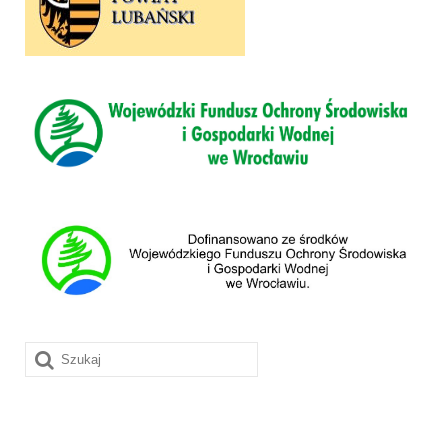
Szuklaj
w: