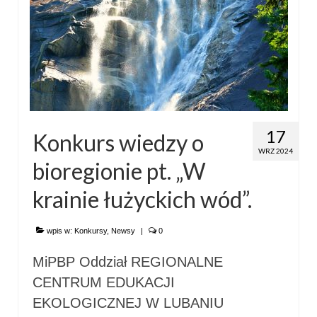
17
Konkurs wiedzy o
WRZ 2024
bioregionie pt. „W
krainie łużyckich wód”.
wpis w:
Konkursy
,
Newsy
|
0
MiPBP Oddział REGIONALNE
CENTRUM EDUKACJI
EKOLOGICZNEJ W LUBANIU