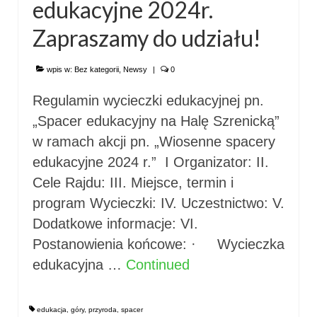
edukacyjne 2024r.
Zapraszamy do udziału!
wpis w:
Bez kategorii
,
Newsy
|
0
Regulamin wycieczki edukacyjnej pn.
„Spacer edukacyjny na Halę Szrenicką”
w ramach akcji pn. „Wiosenne spacery
edukacyjne 2024 r.” I Organizator: II.
Cele Rajdu: III. Miejsce, termin i
program Wycieczki: IV. Uczestnictwo: V.
Dodatkowe informacje: VI.
Postanowienia końcowe: · Wycieczka
edukacyjna …
Continued
edukacja
,
góry
,
przyroda
,
spacer