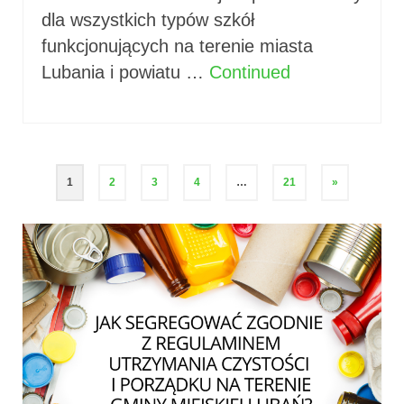
dla wszystkich typów szkół
funkcjonujących na terenie miasta
Lubania i powiatu …
Continued
Stronicowanie
1
2
3
4
…
21
»
wpisów