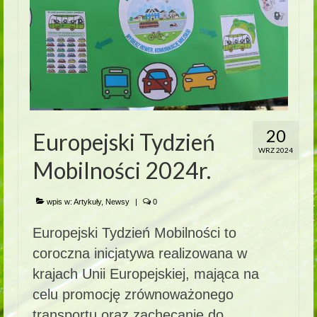
20
Europejski Tydzień
WRZ 2024
Mobilności 2024r.
wpis w:
Artykuły
,
Newsy
|
0
Europejski Tydzień Mobilności to
coroczna inicjatywa realizowana w
krajach Unii Europejskiej, mająca na
celu promocję zrównoważonego
transportu oraz zachęcanie do