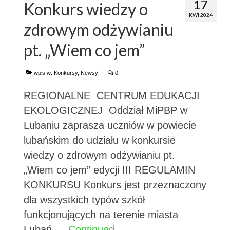
17
Konkurs wiedzy o
KWI 2024
zdrowym odżywianiu
pt. „Wiem co jem”
wpis w:
Konkursy
,
Newsy
|
0
REGIONALNE CENTRUM EDUKACJI
EKOLOGICZNEJ Oddział MiPBP w
Lubaniu zaprasza uczniów w powiecie
lubańskim do udziału w konkursie
wiedzy o zdrowym odżywianiu pt.
„Wiem co jem” edycji III REGULAMIN
KONKURSU Konkurs jest przeznaczony
dla wszystkich typów szkół
funkcjonujących na terenie miasta
Lubań …
Continued