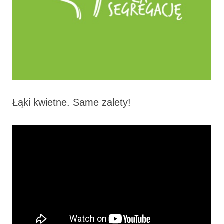
Łąki kwietne. Same zalety!