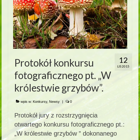
12
Protokół konkursu
LIS 2015
fotograficznego pt. „W
królestwie grzybów”.
wpis w:
Konkursy
,
Newsy
|
0
Protokół jury z rozstrzygnięcia
otwartego konkursu fotograficznego pt.:
„W królestwie grzybów ” dokonanego