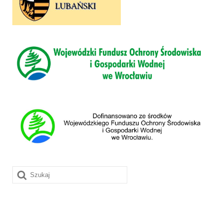
Szuklaj
w: