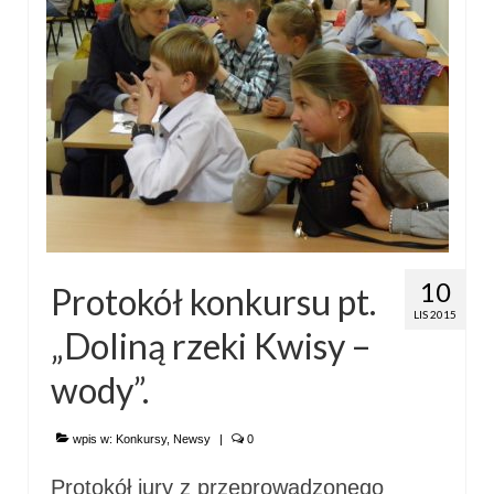
10
Protokół konkursu pt.
LIS 2015
„Doliną rzeki Kwisy –
wody”.
wpis w:
Konkursy
,
Newsy
|
0
Protokół jury z przeprowadzonego