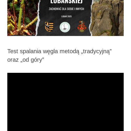
Test spalania węgla metodą „tradycyjną”
oraz „od góry”