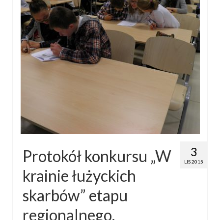
3
Protokół konkursu „W
LIS 2015
krainie łużyckich
skarbów” etapu
regionalnego.