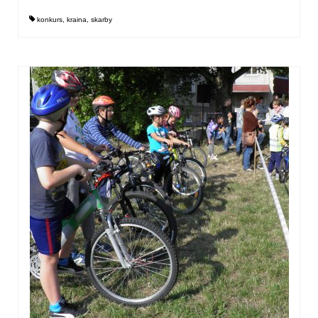
konkurs
,
kraina
,
skarby