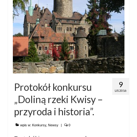
9
Protokół konkursu
LIS 2016
„Doliną rzeki Kwisy –
przyroda i historia”.
wpis w:
Konkursy
,
Newsy
|
0