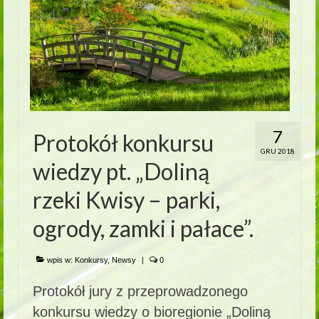
7
Protokół konkursu
GRU 2018
wiedzy pt. „Doliną
rzeki Kwisy – parki,
ogrody, zamki i pałace”.
wpis w:
Konkursy
,
Newsy
|
0
Protokół jury z przeprowadzonego
konkursu wiedzy o bioregionie „Doliną