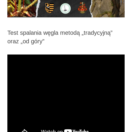
Test spalania węgla metodą „tradycyjną”
oraz „od góry”