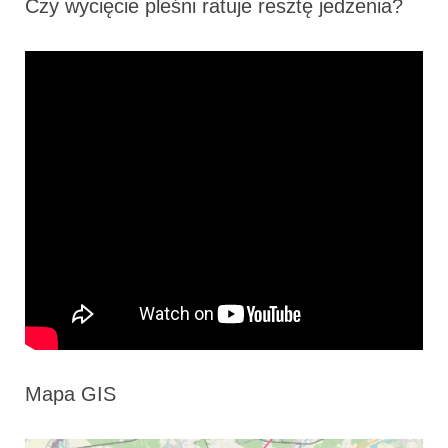
Czy wycięcie pleśni ratuje resztę jedzenia?
Mapa GIS