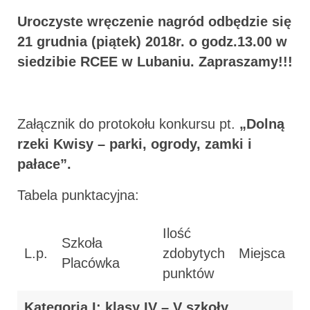
Uroczyste wręczenie nagród odbędzie się
21 grudnia (piątek) 2018r. o godz.13.00 w
siedzibie RCEE w Lubaniu. Zapraszamy!!!
Załącznik do protokołu konkursu pt.
„Dolną
rzeki Kwisy – parki, ogrody, zamki i
pałace”.
Tabela punktacyjna:
Ilość
Szkoła
L.p.
zdobytych
Miejsca
Placówka
punktów
Kategoria I: klasy IV – V szkoły