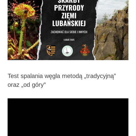
Test spalania węgla metodą „tradycyjną”
oraz „od góry”