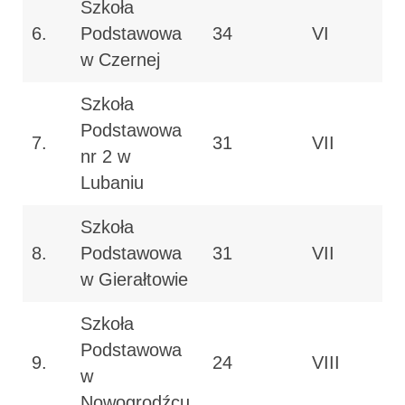
Szkoła
6.
Podstawowa
34
VI
w Czernej
Szkoła
Podstawowa
7.
31
VII
nr 2 w
Lubaniu
Szkoła
8.
Podstawowa
31
VII
w Gierałtowie
Szkoła
Podstawowa
9.
24
VIII
w
Nowogrodźcu