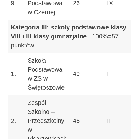
9.
Podstawowa
26
IX
w Czernej
Kategoria III: szkoły podstawowe klasy
VIII i III klasy gimnazjalne
100%=57
punktów
Szkoła
Podstawowa
1.
49
I
w ZS w
Świętoszowie
Zespół
Szkolno –
2.
Przedszkolny
45
II
w
Pisarzowicach