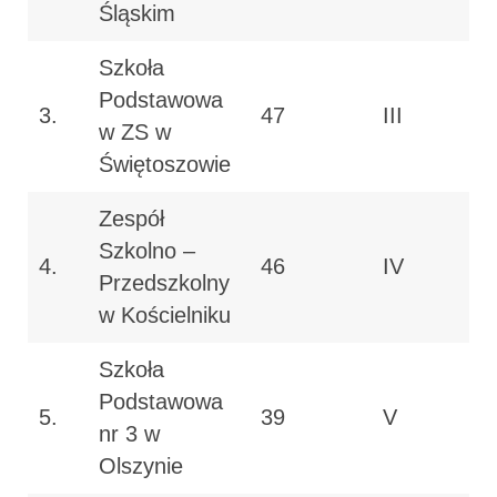
Śląskim
Szkoła
Podstawowa
3.
47
III
w ZS w
Świętoszowie
Zespół
Szkolno –
4.
46
IV
Przedszkolny
w Kościelniku
Szkoła
Podstawowa
5.
39
V
nr 3 w
Olszynie