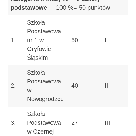
podstawowe
100 %= 50 punktów
Szkoła
Podstawowa
1.
nr 1 w
50
I
Gryfowie
Śląskim
Szkoła
Podstawowa
2.
40
II
w
Nowogrodźcu
Szkoła
3.
Podstawowa
27
III
w Czernej