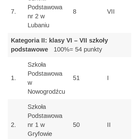
Podstawowa
7.
8
VII
nr 2 w
Lubaniu
Kategoria II: klasy VI – VII szkoły
podstawowe
100%= 54 punkty
Szkoła
Podstawowa
1.
51
I
w
Nowogrodźcu
Szkoła
Podstawowa
2.
nr 1 w
50
II
Gryfowie