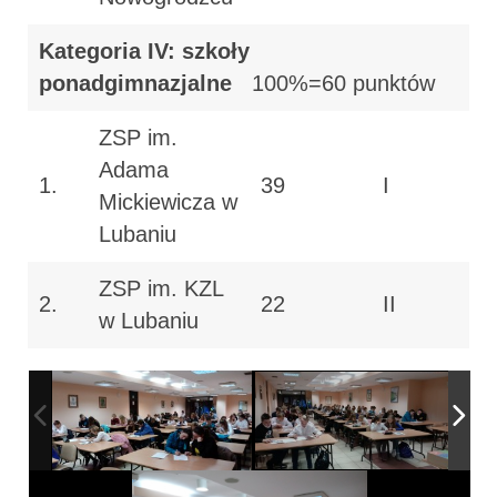
Kategoria IV: szkoły
ponadgimnazjalne
100%=60 punktów
ZSP im.
Adama
1.
39
I
Mickiewicza w
Lubaniu
ZSP im. KZL
2.
22
II
w Lubaniu