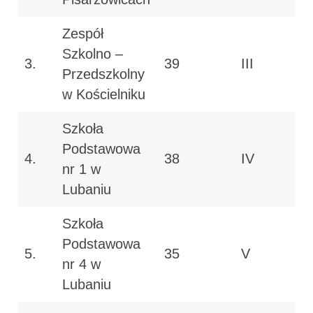
Zespół
Szkolno –
3.
39
III
Przedszkolny
w Kościelniku
Szkoła
Podstawowa
4.
38
IV
nr 1 w
Lubaniu
Szkoła
Podstawowa
5.
35
V
nr 4 w
Lubaniu