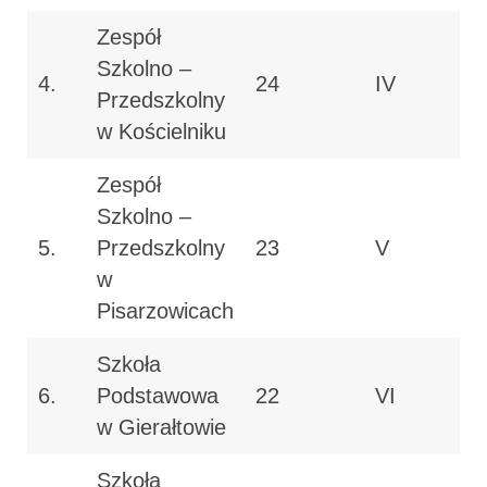
Zespół
Szkolno –
4.
24
IV
Przedszkolny
w Kościelniku
Zespół
Szkolno –
5.
Przedszkolny
23
V
w
Pisarzowicach
Szkoła
6.
Podstawowa
22
VI
w Gierałtowie
Szkoła