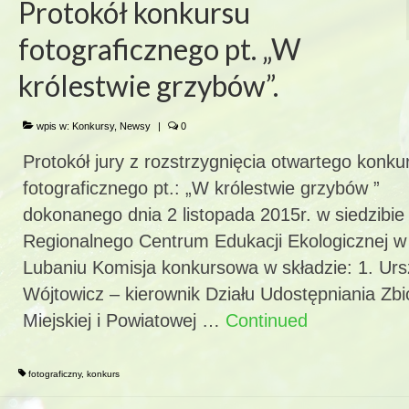
Protokół konkursu
fotograficznego pt. „W
królestwie grzybów”.
wpis w:
Konkursy
,
Newsy
|
0
Protokół jury z rozstrzygnięcia otwartego konku
fotograficznego pt.: „W królestwie grzybów ”
dokonanego dnia 2 listopada 2015r. w siedzibie
Regionalnego Centrum Edukacji Ekologicznej w
Lubaniu Komisja konkursowa w składzie: 1. Urs
Wójtowicz – kierownik Działu Udostępniania Zb
Miejskiej i Powiatowej …
Continued
fotograficzny
,
konkurs