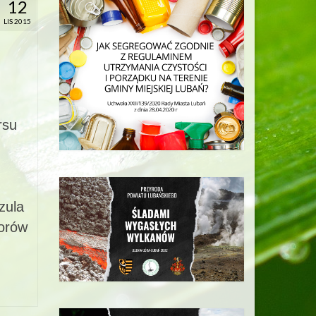
12
LIS 2015
rsu
zula
iorów