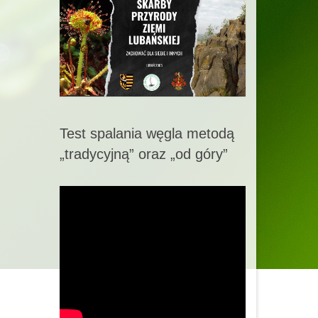
Test spalania węgla metodą
„tradycyjną” oraz „od góry”