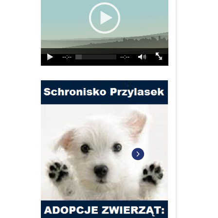
--:--
--:--