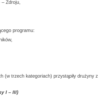
– Zdroju,
jącego programu:
ników,
(w trzech kategoriach) przystąpiły drużyny z
 I – III)