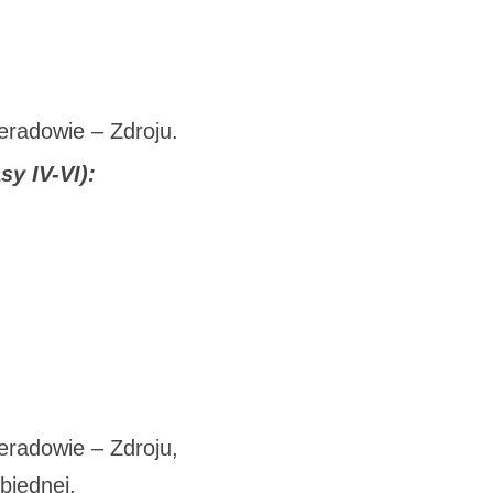
radowie – Zdroju.
sy IV-VI):
radowie – Zdroju,
biednej,