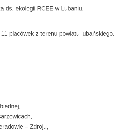
ta ds. ekologii RCEE w Lubaniu.
z 11 placówek z terenu powiatu lubańskiego.
biednej,
sarzowicach,
radowie – Zdroju,