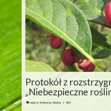
Protokół z rozstrzyg
„Niebezpieczne roślin
wpis w:
Konkursy
,
Newsy
|
0