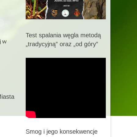
Test spalania węgla metodą
j w
„tradycyjną” oraz „od góry”
iasta
Smog i jego konsekwencje