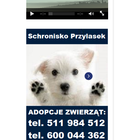
--:--
--:--