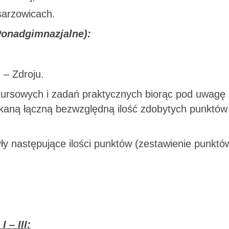
sarzowicach.
 Ponadgimnazjalne):
– Zdroju.
ursowych i zadań praktycznych biorąc pod uwagę
kaną łączną bezwzględną ilość zdobytych punktów
ły następujące ilości punktów (zestawienie punktó
 – III: