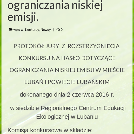
ograniczania niskiej
emisji.
wpis w:
Konkursy
,
Newsy
|
0
PROTOKÓŁ JURY Z ROZSTRZYGNIĘCIA
KONKURSU NA HASŁO DOTYCZĄCE
OGRANICZANIA NISKIEJ EMISJI W MIEŚCIE
LUBAŃ I POWIECIE LUBAŃSKIM
dokonanego dnia 2 czerwca 2016 r.
w siedzibie Regionalnego Centrum Edukacji
Ekologicznej w Lubaniu
Komisja konkursowa w składzie: