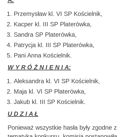
Przemysław kl. VI SP Kościelnik,
Kacper kl. III SP Platerówka,
Sandra SP Platerówka,
Patrycja kl. III SP Platerówka,
Pani Anna Kościelnik.
W Y R Ó Ż N I E N I A:
Aleksandra kl. VI SP Kościelnik,
Maja kl. VI SP Platerówka,
Jakub kl. III SP Kościelnik.
U D Z I A Ł
Ponieważ wszystkie hasła były zgodne z
tematyką konkursu, komisja postanowiła