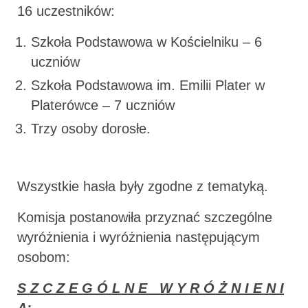
16 uczestników:
Szkoła Podstawowa w Kościelniku – 6
uczniów
Szkoła Podstawowa im. Emilii Plater w
Platerówce – 7 uczniów
Trzy osoby dorosłe.
Wszystkie hasła były zgodne z tematyką.
Komisja postanowiła przyznać szczególne
wyróżnienia i wyróżnienia następującym
osobom:
S Z C Z E G Ó L N E W Y R Ó Ż N I E N I
A: