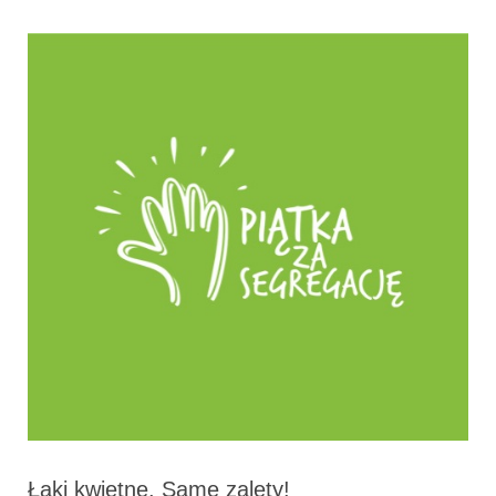
Łąki kwietne. Same zalety!