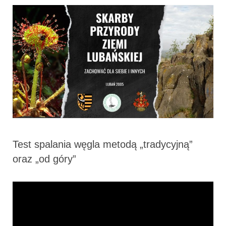
Test spalania węgla metodą „tradycyjną”
oraz „od góry”