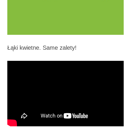
Łąki kwietne. Same zalety!