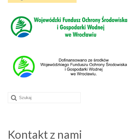
Szuklaj
w:
Kontakt z nami