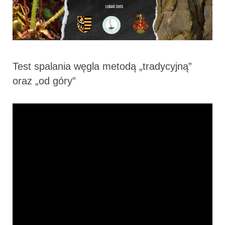
Test spalania węgla metodą „tradycyjną”
oraz „od góry”