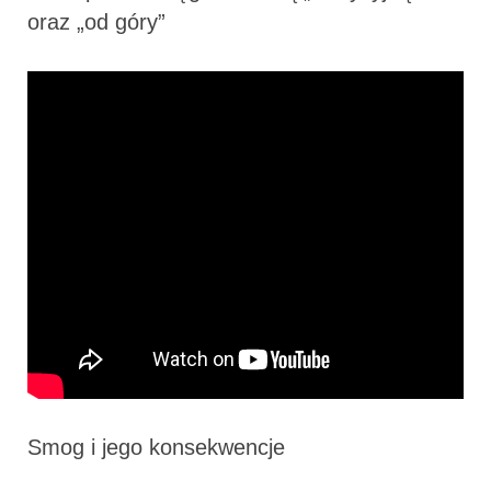
oraz „od góry”
Smog i jego konsekwencje