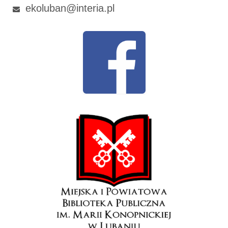
ekoluban@interia.pl