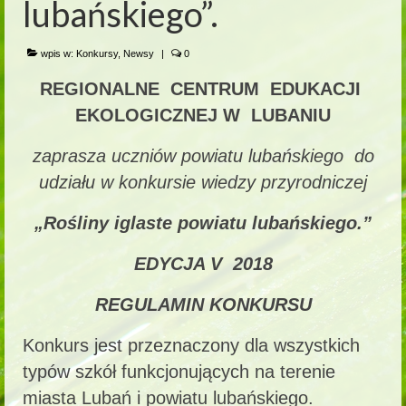
lubańskiego”.
wpis w:
Konkursy
,
Newsy
|
0
REGIONALNE CENTRUM EDUKACJI
EKOLOGICZNEJ W LUBANIU
zaprasza uczniów powiatu lubańskiego do
udziału w konkursie wiedzy przyrodniczej
„Rośliny iglaste powiatu lubańskiego.”
EDYCJA V 2018
REGULAMIN KONKURSU
Konkurs jest przeznaczony dla wszystkich
typów szkół funkcjonujących na terenie
miasta Lubań i powiatu lubańskiego.