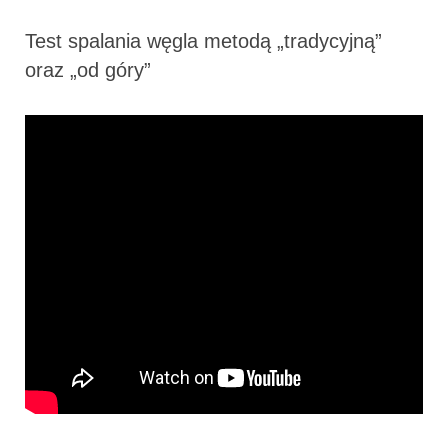
Test spalania węgla metodą „tradycyjną”
oraz „od góry”