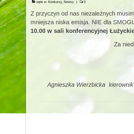
wpis w:
Konkursy
,
Newsy
|
0
Z przyczyn od nas niezależnych musim
mniejsza niska emisja. NIE dla SMOGU
10.00 w sali konferencyjnej Łużyck
Za nie
Agnieszka Wierzbicka kierownik