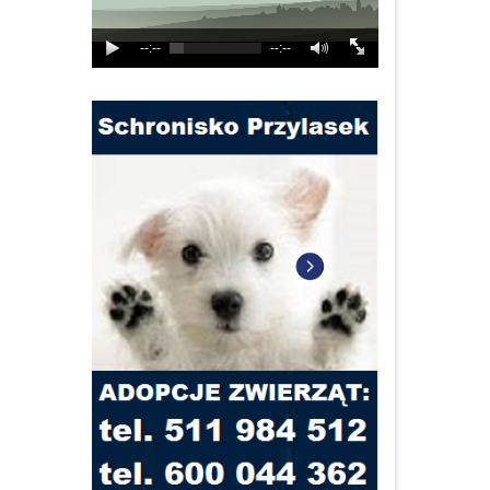
--:--
--:--