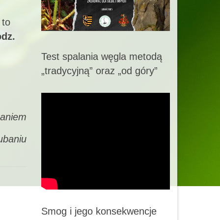
 to
odz.
Test spalania węgla metodą
„tradycyjną” oraz „od góry”
niem
ubaniu
Smog i jego konsekwencje