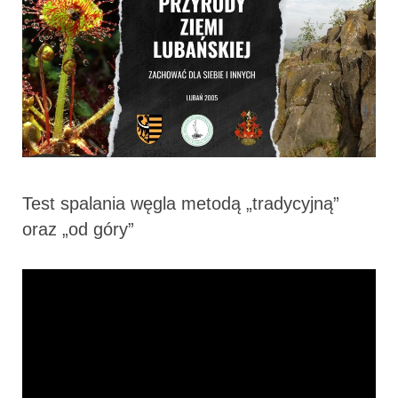
Test spalania węgla metodą „tradycyjną”
oraz „od góry”