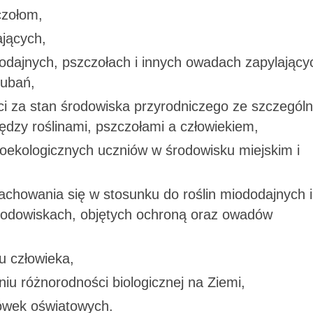
czołom,
ających,
odajnych, pszczołach i innych owadach zapylający
Lubań,
ci za stan środowiska przyrodniczego ze szczegól
ędzy roślinami, pszczołami a człowiekiem,
oekologicznych uczniów w środowisku miejskim i
chowania się w stosunku do roślin miododajnych i
odowiskach, objętych ochroną oraz owadów
iu człowieka,
iu różnorodności biologicznej na Ziemi,
cówek oświatowych.