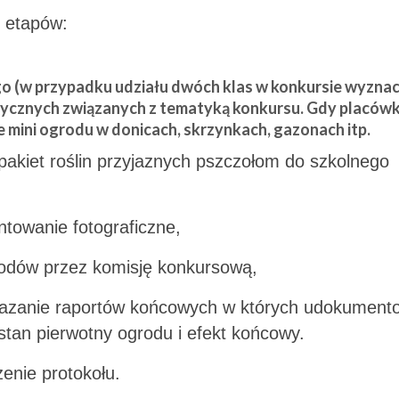
u etapów:
go (w przypadku udziału dwóch klas w konkursie wyznac
tycznych związanych z tematyką konkursu. Gdy placów
e mini ogrodu w donicach, skrzynkach, gazonach itp.
akiet roślin przyjaznych pszczołom do szkolnego
owanie fotograficzne,
rodów przez komisję konkursową,
ekazanie raportów końcowych w których udokumen
tan pierwotny ogrodu i efekt końcowy.
zenie protokołu.