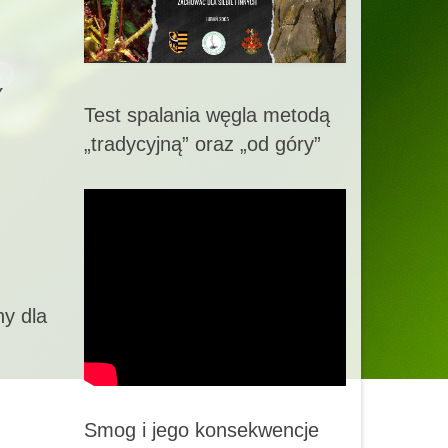
Y
Test spalania węgla metodą
„tradycyjną” oraz „od góry”
y dla
Smog i jego konsekwencje