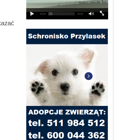
--:--
--:--
kazać