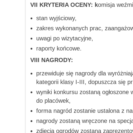
VII KRYTERIA OCENY:
k
omisja weźm
stan wyjściowy,
zakres wykonanych prac, zaangażowa
uwagi po wizytacyjne,
raporty końcowe.
VIII NAGRODY:
przewiduje się nagrody dla wyróżniaj
kategorii klasy I-III, dopuszcza się
wyniki konkursu zostaną ogłoszone w
do placówek,
forma nagród zostanie ustalona z n
nagrody zostaną wręczone na specja
zdjęcia ogrodów zostaną zaprezento