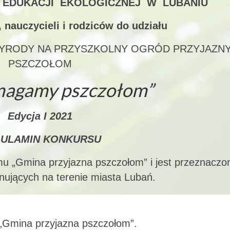
EDUKACJI EKOLOGICZNEJ W LUBANIU
 nauczycieli i rodziców do udziału
YRODY NA PRZYSZKOLNY OGRÓD PRZYJAZN
PSZCZOŁOM
magamy pszczołom”
Edycja I 2021
ULAMIN KONKURSU
 „Gmina przyjazna pszczołom” i jest przeznaczon
onujących na terenie miasta Lubań.
„Gmina przyjazna pszczołom”.