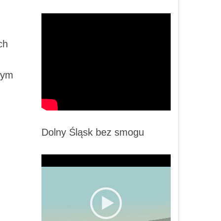
ch
nym
Dolny Śląsk bez smogu