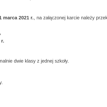
1 marca 2021 r.
, na załączonej karcie należy prze
,
r.
lnie dwie klasy z jednej szkoły.
y.