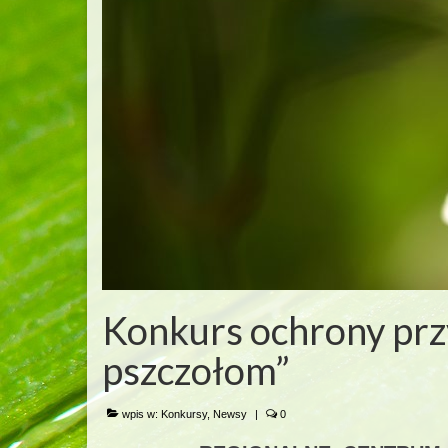
Konkurs ochrony pr
pszczołom”
wpis w:
Konkursy
,
Newsy
|
0