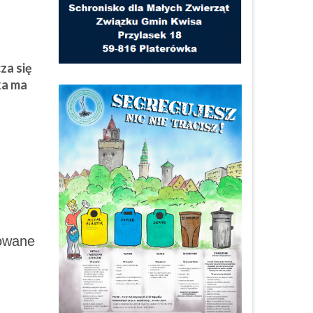
za się
ka ma
towane