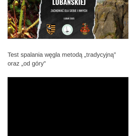
Test spalania węgla metodą „tradycyjną”
oraz „od góry”