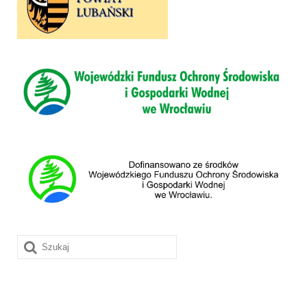
Szuklaj
w: