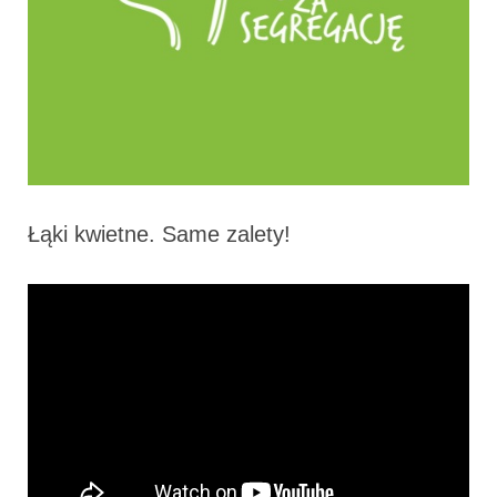
Łąki kwietne. Same zalety!