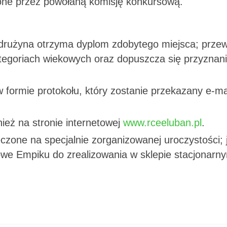
ne przez powołaną komisję konkursową.
drużyna otrzyma dyplom zdobytego miejsca; przew
 kategoriach wiekowych oraz dopuszcza się przyznan
 formie protokołu, który zostanie przekazany e-m
ież na stronie internetowej
www.rceeluban.pl
.
czone na specjalnie zorganizowanej uroczystości; 
owe Empiku do zrealizowania w sklepie stacjonarn