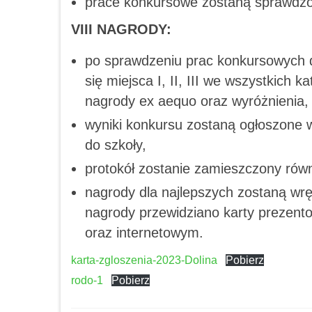
prace konkursowe zostaną sprawdzo
VIII NAGRODY:
po sprawdzeniu prac konkursowych 
się miejsca I, II, III we wszystkich
nagrody ex aequo oraz wyróżnienia,
wyniki konkursu zostaną ogłoszone w
do szkoły,
protokół zostanie zamieszczony równ
nagrody dla najlepszych zostaną wrę
nagrody przewidziano karty prezent
oraz internetowym.
karta-zgloszenia-2023-Dolina
Pobierz
rodo-1
Pobierz