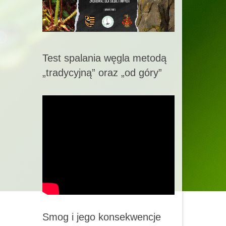
Test spalania węgla metodą
„tradycyjną” oraz „od góry”
Smog i jego konsekwencje