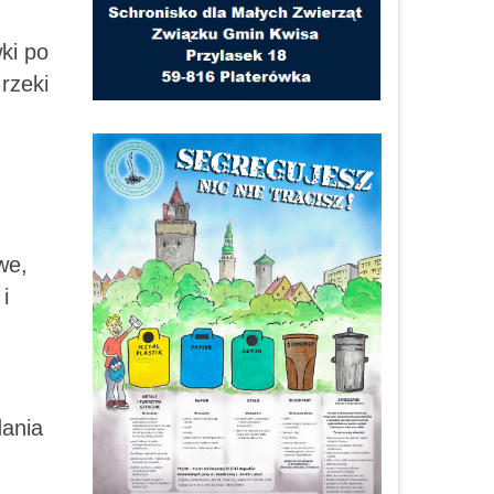
ki po
rzeki
we,
i
dania