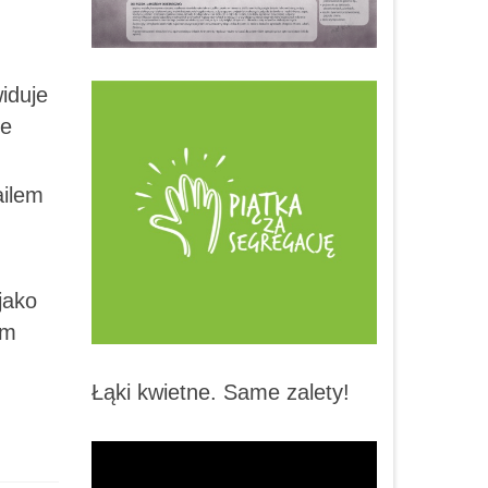
iduje
ie
ailem
jako
ym
Łąki kwietne. Same zalety!