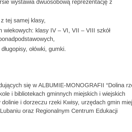
rsie wystawia dwuosobową reprezentację z
z tej samej klasy,
 wiekowych: klasy IV – VI, VII – VIII szkół
ł ponadpodstawowych,
długopisy, ołówki, gumki.
ajdujących się w ALBUMIE-MONOGRAFII “Dolina rz
ole i bibliotekach gminnych miejskich i wiejskich
dolinie i dorzeczu rzeki Kwisy, urzędach gmin mie
 w Lubaniu oraz Regionalnym Centrum Edukacji