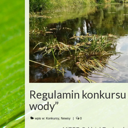
Regulamin konkursu p
wody”
wpis w:
Konkursy
,
Newsy
|
0