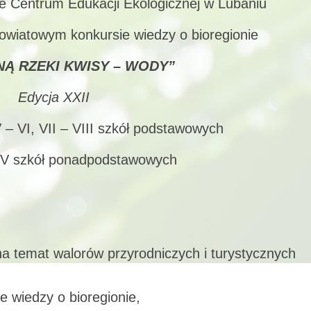
e Centrum Edukacji Ekologicznej w Lubaniu
owiatowym konkursie wiedzy o bioregionie
NĄ RZEKI KWISY – WODY”
Edycja XXII
V – VI, VII – VIII szkół podstawowych
I-V szkół ponadpodstawowych
a temat walorów przyrodniczych i turystycznych
e wiedzy o bioregionie,