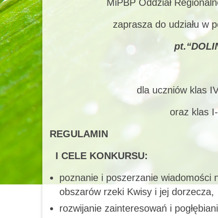
MiPBP Oddział Regionaln
zaprasza do udziału w p
pt.“DOLI
dla uczniów klas I
oraz klas 
REGULAMIN
I CELE KONKURSU:
poznanie i poszerzanie wiadomości n
obszarów rzeki Kwisy i jej dorzecza,
rozwijanie zainteresowań i pogłębiani