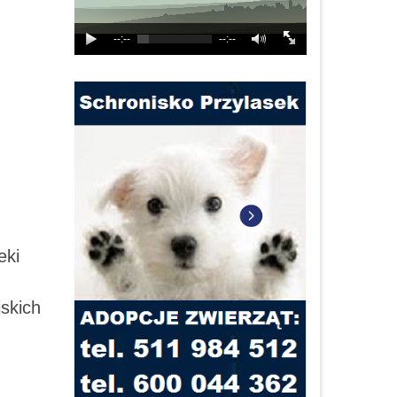
--:--
--:--
eki
jskich