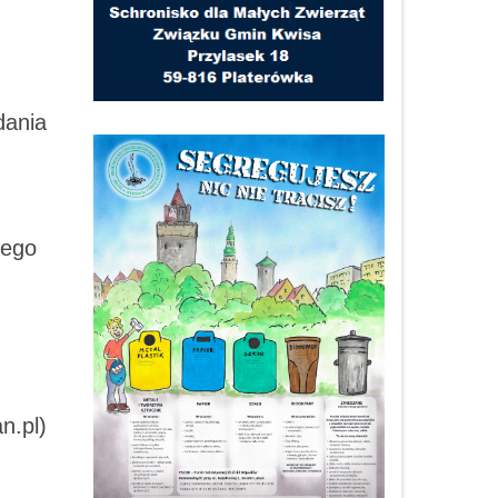
dania
nego
n.pl)