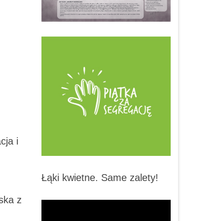
:
cja i
Łąki kwietne. Same zalety!
ska z