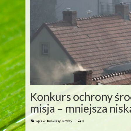
Konkurs ochrony śro
misja – mniejsza nis
wpis w:
Konkursy
,
Newsy
|
0