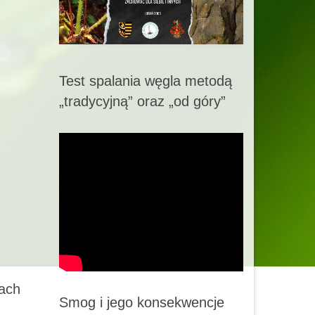
Test spalania węgla metodą
„tradycyjną” oraz „od góry”
bach
Smog i jego konsekwencje