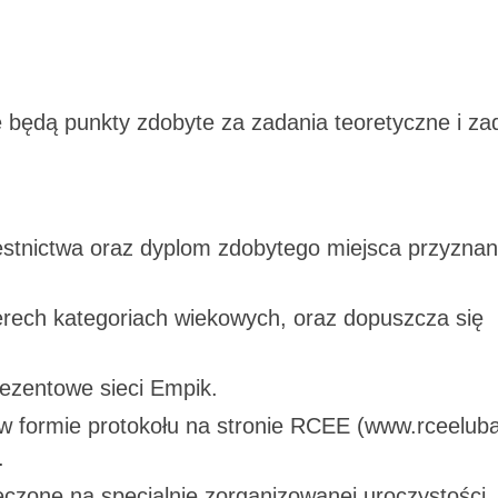
 będą punkty zdobyte za zadania teoretyczne i za
stnictwa oraz dyplom zdobytego miejsca przyzna
czterech kategoriach wiekowych, oraz dopuszcza się
rezentowe sieci Empik.
w formie protokołu na stronie RCEE (www.rceeluba
.
czone na specjalnie zorganizowanej uroczystości.