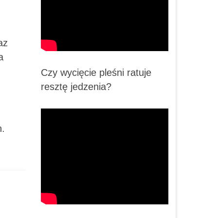
az
a
Czy wycięcie pleśni ratuje
resztę jedzenia?
n.