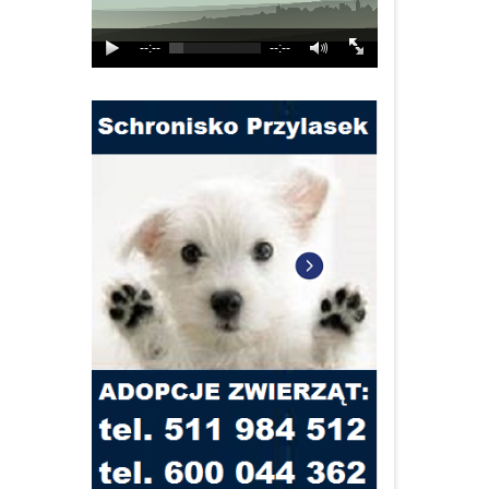
--:--
--:--