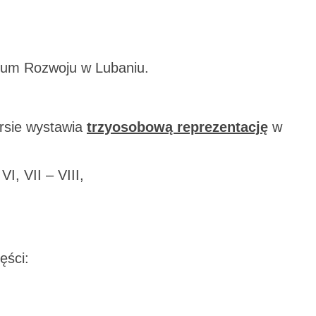
trum Rozwoju w Lubaniu.
rsie wystawia
trzyosobową reprezentację
w
VI, VII – VIII,
ęści: