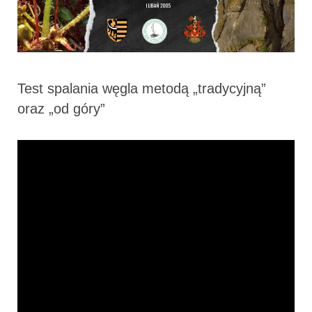
Test spalania węgla metodą „tradycyjną”
oraz „od góry”