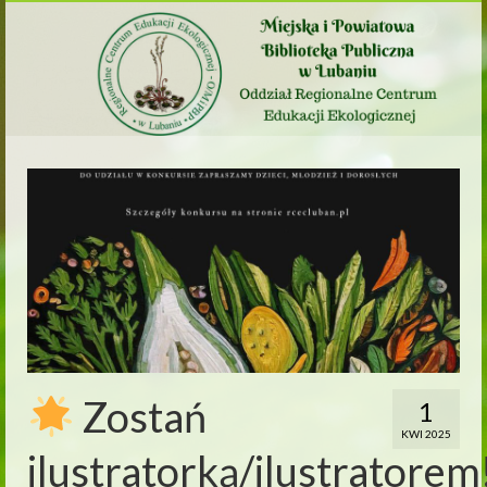
Zostań
1
KWI 2025
ilustratorką/ilustratorem