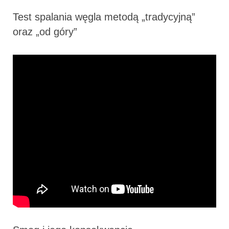
Test spalania węgla metodą „tradycyjną”
oraz „od góry”