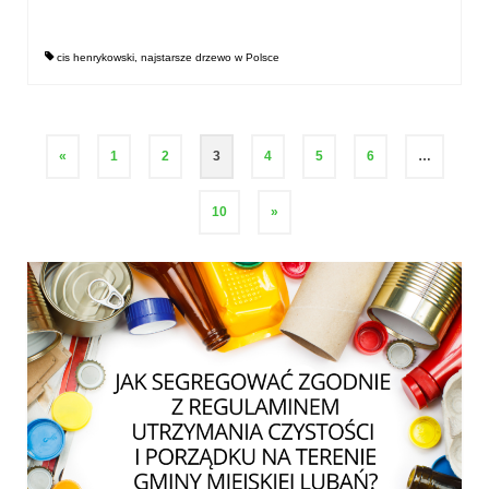
cis henrykowski
,
najstarsze drzewo w Polsce
Stronicowanie
«
1
2
3
4
5
6
…
wpisów
10
»