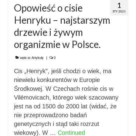
1
Opowieść o cisie
STY 2021
Henryku – najstarszym
drzewie i żywym
organizmie w Polsce.
wpis w:
Artykuły
|
0
Cis „Henryk”, jeśli chodzi o wiek, ma
niewielu konkurentów w Europie
Środkowej. W Czechach rośnie cis w
Vilémovicach, którego wiek szacowany
jest na od 1500 do 2000 lat (widać, że
nie przeprowadzono badań
genetycznych i stąd taki rozrzut
wiekowy). W …
Continued