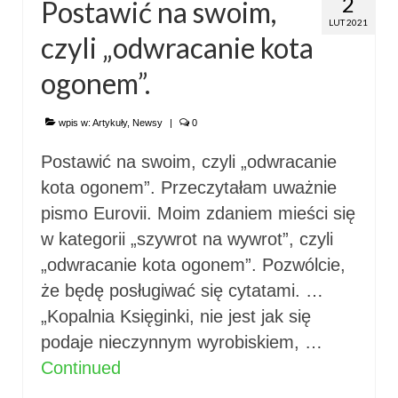
2
Postawić na swoim,
LUT 2021
czyli „odwracanie kota
ogonem”.
wpis w:
Artykuły
,
Newsy
|
0
Postawić na swoim, czyli „odwracanie
kota ogonem”. Przeczytałam uważnie
pismo Eurovii. Moim zdaniem mieści się
w kategorii „szywrot na wywrot”, czyli
„odwracanie kota ogonem”. Pozwólcie,
że będę posługiwać się cytatami. …
„Kopalnia Księginki, nie jest jak się
podaje nieczynnym wyrobiskiem, …
Continued