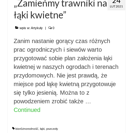
24
„Zamieńmy trawniki na
LUT 2021
łąki kwietne”
wpis w:
Artykuły
|
0
Zanim nastanie gorący czas różnych
prac ogrodniczych i siewów warto
przygotować sobie plan założenia łąki
kwietnej w naszych ogrodach i terenach
przydomowych. Nie jest prawdą, że
miejsce pod łąkę kwietną przygotowuje
się tylko jesienią. Można to z
powodzeniem zrobić także …
Continued
bioróżnorodność
,
łąki
,
pszczoły