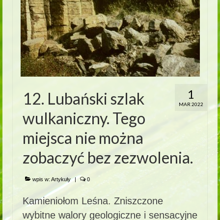
1
12. Lubański szlak
MAR 2022
wulkaniczny. Tego
miejsca nie można
zobaczyć bez zezwolenia.
wpis w:
Artykuły
|
0
Kamieniołom Leśna. Zniszczone
wybitne walory geologiczne i sensacyjne