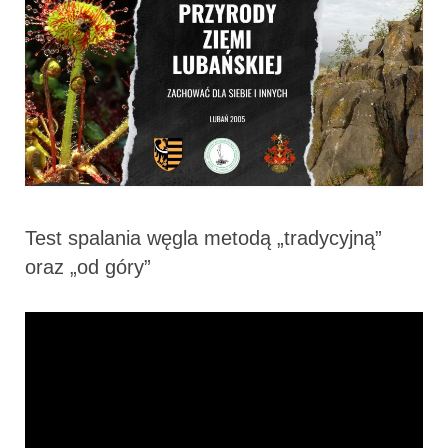
Test spalania węgla metodą „tradycyjną”
oraz „od góry”