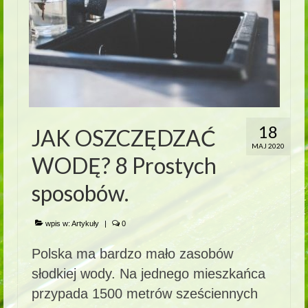
18
JAK OSZCZĘDZAĆ
MAJ 2020
WODĘ? 8 Prostych
sposobów.
wpis w:
Artykuły
|
0
Polska ma bardzo mało zasobów
słodkiej wody. Na jednego mieszkańca
przypada 1500 metrów sześciennych