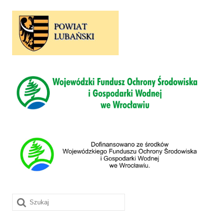
Szuklaj
w: