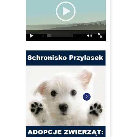
--:--
--:--