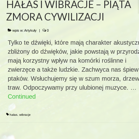
HAŁAS I WIBRACJE – PIĄTA
ZMORA CYWILIZACJI
wpis w:
Artykuły
|
0
Tylko te dźwięki, które mają charakter akustycz
zbliżony do dźwięków, jakie powstają w przyrod
mają korzystny wpływ na komórki roślinne i
zwierzęce a także ludzkie. Zachwyca nas śpiew
ptaków. Wsłuchujemy się w szum morza, drzew
traw. Odpoczywamy przy ulubionej muzyce. …
Continued
hałas
,
wibracje