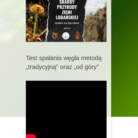
Test spalania węgla metodą
„tradycyjną” oraz „od góry”