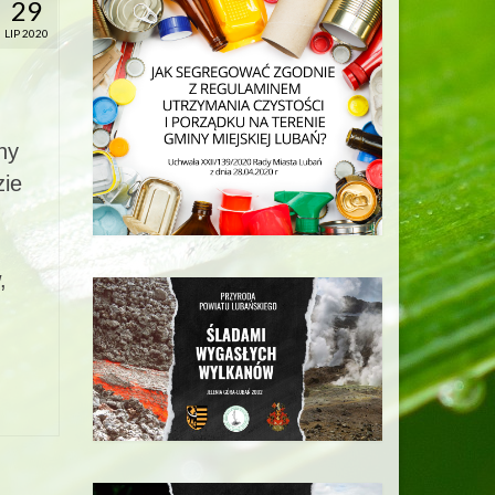
29
LIP 2020
ny
zie
,