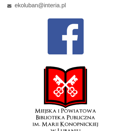
ekoluban@interia.pl