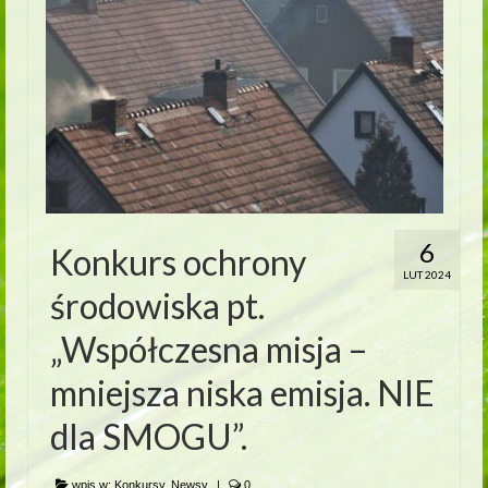
6
Konkurs ochrony
LUT 2024
środowiska pt.
„Współczesna misja –
mniejsza niska emisja. NIE
dla SMOGU”.
wpis w:
Konkursy
,
Newsy
|
0