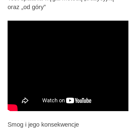
oraz „od góry”
Smog i jego konsekwencje