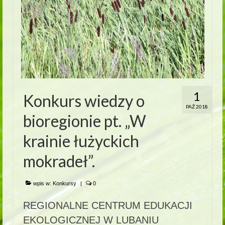
1
Konkurs wiedzy o
PAŹ 2018
bioregionie pt. „W
krainie łużyckich
mokradeł”.
wpis w:
Konkursy
|
0
REGIONALNE CENTRUM EDUKACJI
EKOLOGICZNEJ W LUBANIU