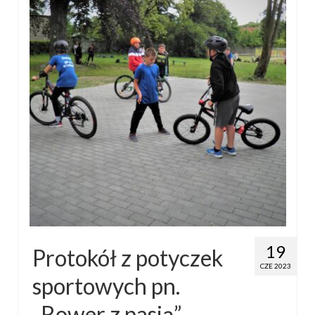
19
Protokół z potyczek
CZE 2023
sportowych pn.
„Rower z pasją”.