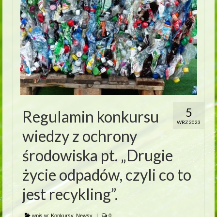
5
Regulamin konkursu
WRZ 2023
wiedzy z ochrony
środowiska pt. „Drugie
życie odpadów, czyli co to
jest recykling”.
wpis w:
Konkursy
,
Newsy
|
0