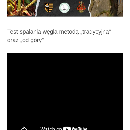
Test spalania węgla metodą „tradycyjną”
oraz „od góry”