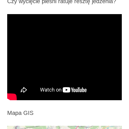
Czy wycięcie pleśni ratuje resztę jedzenia?
Mapa GIS