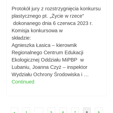
Protokół jury z rozstrzygnięcia konkursu
plastycznego pt. „Życie w rzece”
dokonanego dnia 6 czerwca 2023 r.
Komisja konkursowa w
składzi
Agnieszka Łasica – kierownik
Regionalnego Centrum Edukacji
Ekologicznej Oddziału MiPBP w
Lubaniu, Joanna Czyż – inspektor
Wydziału Ochrony Środowiska i …
Continued
Stronicowanie
«
1
…
5
6
7
8
9