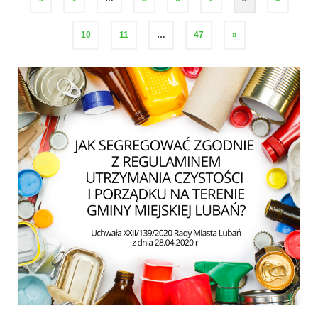
wpisów
10
11
…
47
»